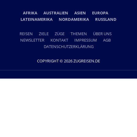
AFRIKA
AUSTRALIEN
ASIEN
EUROPA
LATEINAMERIKA
NORDAMERIKA
RUSSLAND
REISEN
ZIELE
ZÜGE
THEMEN
ÜBER UNS
NEWSLETTER
KONTAKT
IMPRESSUM
AGB
DATENSCHUTZERKLÄRUNG
COPYRIGHT © 2026 ZUGREISEN.DE
Ein Projekt der Lernidee Erlebnisreisen GmbH