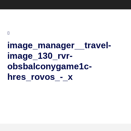
image_manager__travel-
image_130_rvr-
obsbalconygame1c-
hres_rovos_-_x