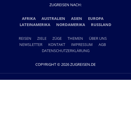
ZUGREISEN NACH:
AFRIKA
AUSTRALIEN
ASIEN
EUROPA
LATEINAMERIKA
NORDAMERIKA
RUSSLAND
REISEN
ZIELE
ZÜGE
THEMEN
ÜBER UNS
NEWSLETTER
KONTAKT
IMPRESSUM
AGB
DATENSCHUTZERKLÄRUNG
COPYRIGHT © 2026 ZUGREISEN.DE
Ein Projekt der Lernidee Erlebnisreisen GmbH