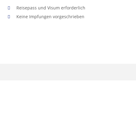
Reisepass und Visum erforderlich
Keine Impfungen vorgeschrieben
Benötigen Sie Hilfe?
Persönlicher Support
Unsere Mitarbeiter helfen Ihnen gerne bei der Auswahl Ihrer