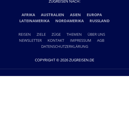
ZUGREISEN NACH:
AFRIKA
AUSTRALIEN
ASIEN
EUROPA
LATEINAMERIKA
NORDAMERIKA
RUSSLAND
REISEN
ZIELE
ZÜGE
THEMEN
ÜBER UNS
NEWSLETTER
KONTAKT
IMPRESSUM
AGB
DATENSCHUTZERKLÄRUNG
COPYRIGHT © 2026 ZUGREISEN.DE
Ein Projekt der Lernidee Erlebnisreisen GmbH