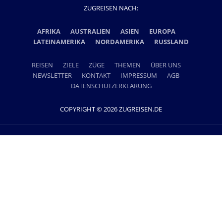
ZUGREISEN NACH:
AFRIKA
AUSTRALIEN
ASIEN
EUROPA
LATEINAMERIKA
NORDAMERIKA
RUSSLAND
REISEN
ZIELE
ZÜGE
THEMEN
ÜBER UNS
NEWSLETTER
KONTAKT
IMPRESSUM
AGB
DATENSCHUTZERKLÄRUNG
COPYRIGHT © 2026 ZUGREISEN.DE
Ein Projekt der Lernidee Erlebnisreisen GmbH